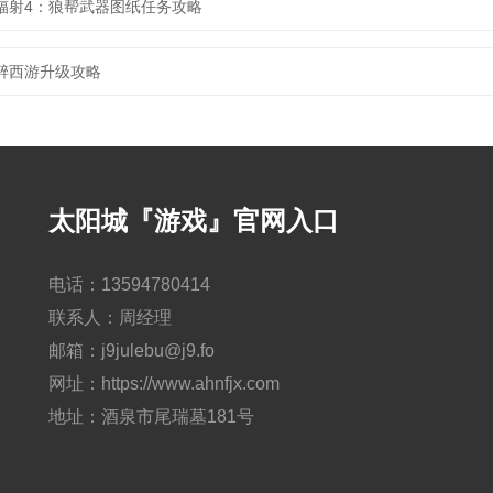
辐射4：狼帮武器图纸任务攻略
醉西游升级攻略
太阳城『游戏』官网入口
电话：13594780414
联系人：周经理
邮箱：j9julebu@j9.fo
网址：https://www.ahnfjx.com
地址：酒泉市尾瑞墓181号