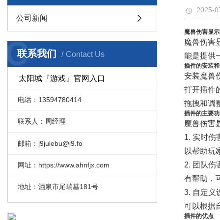
2025-0
公司新闻
魔兽伤害显示
C
魔兽伤害
联系我们
Contact Us
能是提供
插件的安装和
安装魔兽
太阳城『游戏』官网入口
打开插件
电话：13594780414
拖拽和调
插件的主要功
联系人：周经理
魔兽伤害
1. 实
邮箱：j9julebu@j9.fo
以帮助玩
2. 团
网址：https://www.ahnfjx.com
有帮助，
地址：酒泉市尾瑞墓181号
3. 自
可以根据
插件的优点