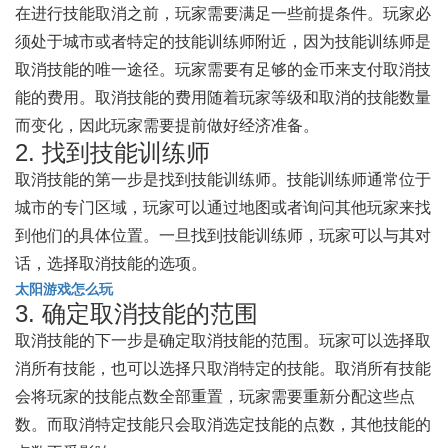
在进行技能取消之前，玩家需要满足一些前提条件。玩家必
须处于城市或者特定的技能训练师附近，因为技能训练师是
取消技能的唯一途径。玩家需要有足够的金币来支付取消技
能的费用。取消技能的费用随着玩家等级和取消的技能数量
而变化，因此玩家需要提前做好经济准备。
2. 找到技能训练师
取消技能的第一步是找到技能训练师。技能训练师通常位于
城市的专门区域，玩家可以通过地图或者询问其他玩家来找
到他们的具体位置。一旦找到技能训练师，玩家可以与其对
话，选择取消技能的选项。
太阳游戏怎么玩
3. 确定取消技能的范围
取消技能的下一步是确定取消技能的范围。玩家可以选择取
消所有技能，也可以选择只取消特定的技能。取消所有技能
会将玩家的技能点数全部重置，玩家需要重新分配这些点
数。而取消特定技能只会取消选定技能的点数，其他技能的