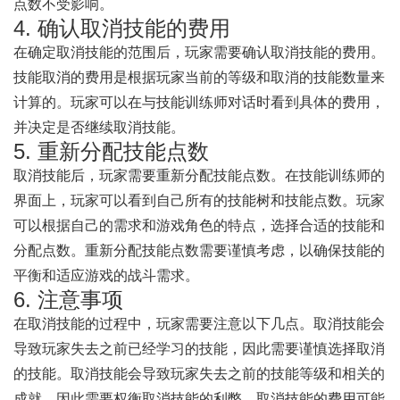
点数不受影响。
4. 确认取消技能的费用
在确定取消技能的范围后，玩家需要确认取消技能的费用。
技能取消的费用是根据玩家当前的等级和取消的技能数量来
计算的。玩家可以在与技能训练师对话时看到具体的费用，
并决定是否继续取消技能。
5. 重新分配技能点数
取消技能后，玩家需要重新分配技能点数。在技能训练师的
界面上，玩家可以看到自己所有的技能树和技能点数。玩家
可以根据自己的需求和游戏角色的特点，选择合适的技能和
分配点数。重新分配技能点数需要谨慎考虑，以确保技能的
平衡和适应游戏的战斗需求。
6. 注意事项
在取消技能的过程中，玩家需要注意以下几点。取消技能会
导致玩家失去之前已经学习的技能，因此需要谨慎选择取消
的技能。取消技能会导致玩家失去之前的技能等级和相关的
成就，因此需要权衡取消技能的利弊。取消技能的费用可能