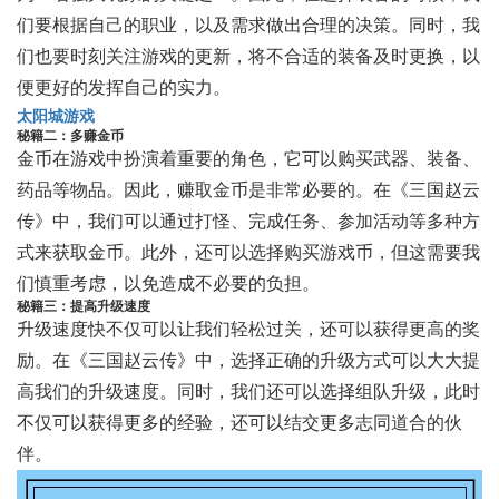
们要根据自己的职业，以及需求做出合理的决策。同时，我
们也要时刻关注游戏的更新，将不合适的装备及时更换，以
便更好的发挥自己的实力。
太阳城游戏
秘籍二：多赚金币
金币在游戏中扮演着重要的角色，它可以购买武器、装备、
药品等物品。因此，赚取金币是非常必要的。在《三国赵云
传》中，我们可以通过打怪、完成任务、参加活动等多种方
式来获取金币。此外，还可以选择购买游戏币，但这需要我
们慎重考虑，以免造成不必要的负担。
秘籍三：提高升级速度
升级速度快不仅可以让我们轻松过关，还可以获得更高的奖
励。在《三国赵云传》中，选择正确的升级方式可以大大提
高我们的升级速度。同时，我们还可以选择组队升级，此时
不仅可以获得更多的经验，还可以结交更多志同道合的伙
伴。