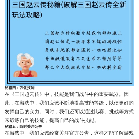
秘籍四：强化技能
在《三国赵云传》中，技能是我们战斗中的重要武器。因
此，在游戏中，我们应该不断地提高技能等级，以便更好的
发挥自己的实力。同时，我们还可以通过比赛、挑战等方式
来锻炼自己的技能，提高自己的战斗技能。
秘籍五：随时关注公告
在游戏中，我们应该经常关注官方公告，这样才能了解游戏