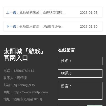
上一篇：
兑换福利来袭！圣剑联盟限时优惠码即刻领取(圣剑联盟优惠码：现在领取享受福利！ 扩展细节介绍圣剑联盟的限时优惠码福利，让读者抓住机会快速领取，避免错过优惠活动。)
2026-01-25
下一篇：
夜晚娱乐首选，B站推荐必备的APP！(B站推荐必备的APP：夜晚娱乐首选续写)
2026-01-30
太阳城『游戏』
在线留言
官网入口
电话：13594780414
联系人：周经理
邮箱：j9julebu@j9.fo
网址：https://www.ahnfjx.com
地址：酒泉市尾瑞墓181号